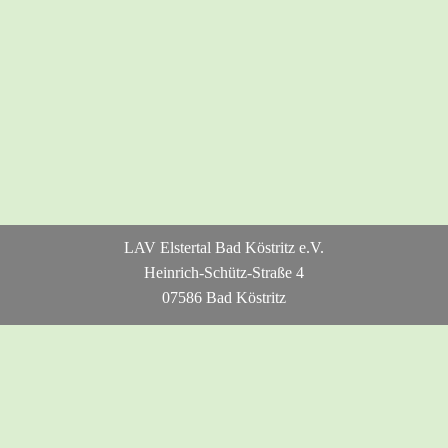
LAV Elstertal Bad Köstritz e.V.
Heinrich-Schütz-Straße 4
07586 Bad Köstritz
Tel: 036605 - 90922
E-Mail: lav_elstertal@yahoo.de
Kontaktformular
Benutzer: